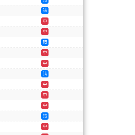
错
中
中
错
中
中
错
中
中
中
错
中