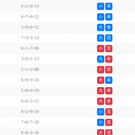
6+2+6=14
小
单
6+7+9=22
小
单
3+9+0=12
大
单
7+3+3=13
大
双
0+1+7=08
小
双
3+9+1=13
大
单
5+1+2=08
小
双
6+9+9=24
大
单
5+8+6=19
大
单
6+4+5=15
大
单
8+2+8=18
小
双
7+6+7=20
小
双
8+8+2=18
大
双