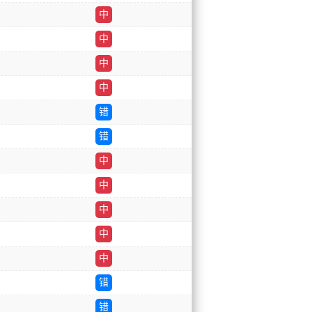
中
中
中
中
错
错
中
中
中
中
中
错
错