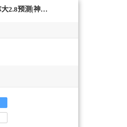
比特币28预测 永久免费;28yC.cOM 加拿大PC预测网-加拿大2.8预测|神测在线预测pc_极致火热优质的免费预测网站