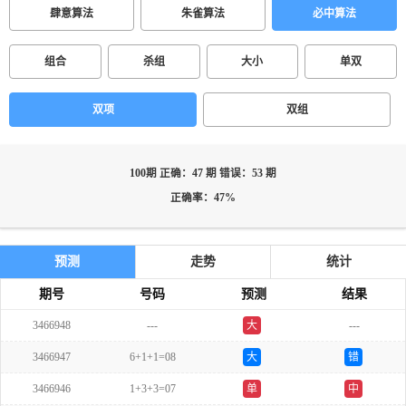
肆意算法
朱雀算法
必中算法
组合
杀组
大小
单双
双项
双组
100期 正确：47 期 错误：53 期
正确率：47%
预测
走势
统计
期号
号码
预测
结果
3466948
---
大
---
3466947
6+1+1=08
大
错
3466946
1+3+3=07
单
中