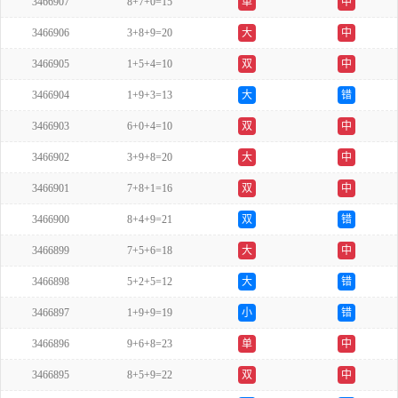
3466907
8+7+0=15
单
中
3466906
3+8+9=20
大
中
3466905
1+5+4=10
双
中
3466904
1+9+3=13
大
错
3466903
6+0+4=10
双
中
3466902
3+9+8=20
大
中
3466901
7+8+1=16
双
中
3466900
8+4+9=21
双
错
3466899
7+5+6=18
大
中
3466898
5+2+5=12
大
错
3466897
1+9+9=19
小
错
3466896
9+6+8=23
单
中
3466895
8+5+9=22
双
中