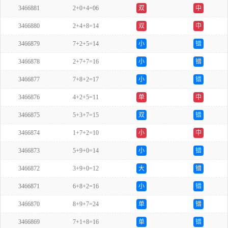
3466881
2+0+4=06
双
中
3466880
2+4+8=14
双
中
3466879
7+2+5=14
小
错
3466878
2+7+7=16
小
错
3466877
7+8+2=17
小
错
3466876
4+2+5=11
单
中
3466875
5+3+7=15
双
错
3466874
1+7+2=10
小
中
3466873
5+9+0=14
小
错
3466872
3+9+0=12
大
错
3466871
6+8+2=16
小
错
3466870
8+9+7=24
单
错
3466869
7+1+8=16
单
错