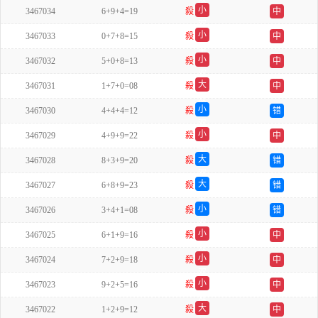
小
3467034
6+9+4=19
殺
中
双
小
3467033
0+7+8=15
殺
中
单
小
3467032
5+0+8=13
殺
中
双
大
3467031
1+7+0=08
殺
中
双
小
3467030
4+4+4=12
殺
错
双
小
3467029
4+9+9=22
殺
中
单
大
3467028
8+3+9=20
殺
错
双
大
3467027
6+8+9=23
殺
错
单
小
3467026
3+4+1=08
殺
错
双
小
3467025
6+1+9=16
殺
中
双
小
3467024
7+2+9=18
殺
中
双
小
3467023
9+2+5=16
殺
中
双
大
3467022
1+2+9=12
殺
中