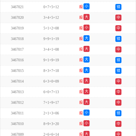
单
小
3467021
0+7+5=12
殺
错
双
大
3467020
3+4+5=12
殺
中
双
小
3467019
5+1+2=08
殺
中
单
大
3467018
9+9+1=19
殺
错
单
大
3467017
3+4+1=08
殺
中
双
大
3467016
9+1+9=19
殺
错
单
大
3467015
8+3+7=18
殺
错
双
大
3467014
6+3+0=09
殺
中
单
大
3467013
6+0+7=13
殺
中
双
大
3467012
7+1+9=17
殺
中
双
小
3467011
2+1+3=06
殺
错
双
小
3467010
8+9+3=20
殺
中
双
大
3467009
2+6+6=14
殺
中