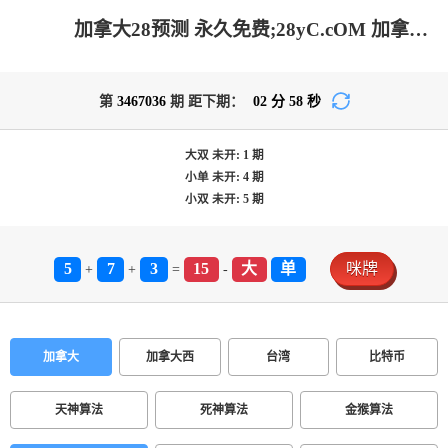
加拿大28预测 永久免费;28yC.cOM 加拿大PC预测网-加拿大2.8预测|神测在线预测pc_极致火热优质的免费预测网站
第
3467036
期 距下期：
02
分
58
秒
大双
未开:
1
期
小单
未开:
4
期
小双
未开:
5
期
5
7
3
15
大
单
咪牌
+
+
=
-
加拿大
加拿大西
台湾
比特币
天神算法
死神算法
金猴算法