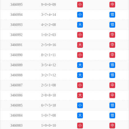
3466995
9+0+0=09
小
中
3466994
3+7+4=14
小
错
3466993
4+2+2=08
大
错
3466992
1+0+2=03
小
中
3466991
2+5+9=16
大
中
3466990
8+2+1=11
小
中
3466989
3+5+4=12
大
错
3466988
3+2+7=12
大
错
3466987
2+5+1=08
小
中
3466986
2+8+8=18
大
中
3466985
6+7+5=18
小
错
3466984
1+0+7=08
大
错
3466983
1+9+0=10
小
中