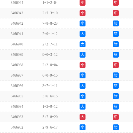
3466944
1+1+2=04
小
中
3466943
2+5+3=10
小
中
3466942
7+8+8=23
小
错
3466941
2+9+1=12
大
错
3466940
2+2+7=11
大
错
3466939
9+0+3=12
大
错
3466938
2+2+0=04
小
中
3466937
6+0+9=15
小
错
3466936
3+7+1=11
大
错
3466935
3+6+6=15
小
错
3466934
1+2+9=12
大
错
3466933
5+7+8=20
大
中
3466932
2+9+6=17
小
错