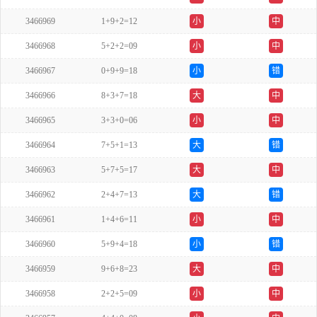
3466969
1+9+2=12
小
中
3466968
5+2+2=09
小
中
3466967
0+9+9=18
小
错
3466966
8+3+7=18
大
中
3466965
3+3+0=06
小
中
3466964
7+5+1=13
大
错
3466963
5+7+5=17
大
中
3466962
2+4+7=13
大
错
3466961
1+4+6=11
小
中
3466960
5+9+4=18
小
错
3466959
9+6+8=23
大
中
3466958
2+2+5=09
小
中