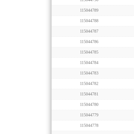
115044789
115044788
115044787
115044786
115044785
115044784
115044783
115044782
115044781
115044780
115044779
115044778