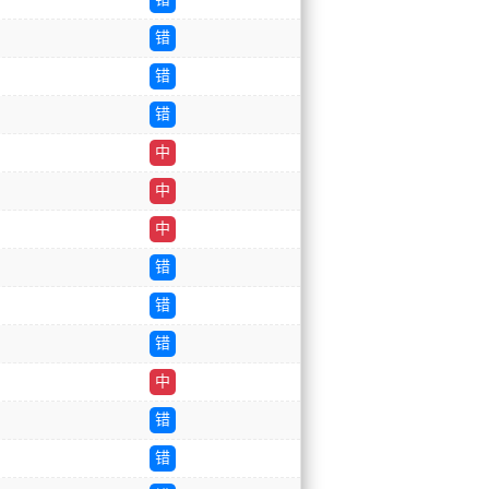
错
错
错
中
中
中
错
错
错
中
错
错