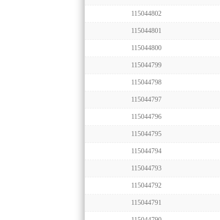
115044802
115044801
115044800
115044799
115044798
115044797
115044796
115044795
115044794
115044793
115044792
115044791
115044790