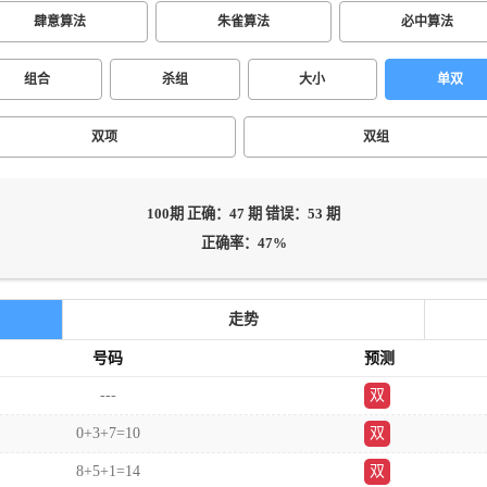
肆意算法
朱雀算法
必中算法
组合
杀组
大小
单双
双项
双组
100期 正确：47 期 错误：53 期
正确率：47%
走势
号码
预测
---
双
0+3+7=10
双
8+5+1=14
双