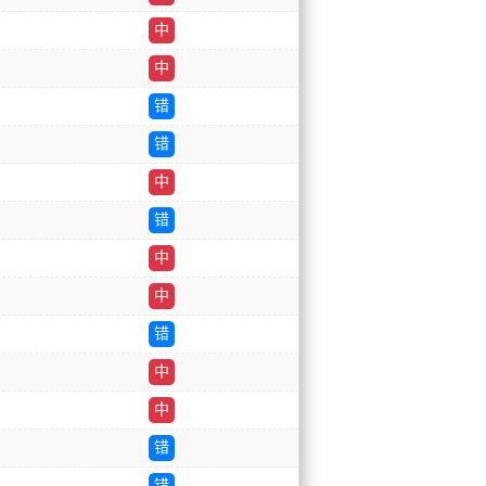
中
中
错
错
中
错
中
中
错
中
中
错
错