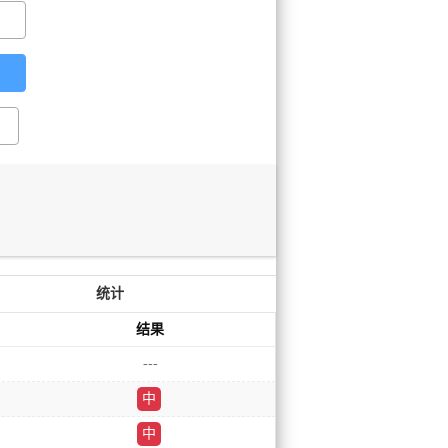
统计
结果
---
中
中