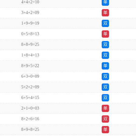
4+4+2=10
单
3+4+2=09
单
1+9+9=19
双
0+5+8=13
单
8+8+9=25
双
1+8+4=13
双
8+9+5=22
单
6+3+0=09
双
5+2+2=09
双
6+5+4=15
双
2+1+0=03
单
8+2+6=16
双
8+9+8=25
单