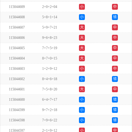
115044609
2+0+2=04
小
中
115044608
5+8+1=14
小
错
115044607
5+9+7=21
大
中
115044606
9+6+8=23
大
中
115044605
7+7+5=19
大
中
115044604
8+7+0=15
大
中
115044603
1+2+9=12
小
中
115044602
8+4+6=18
小
错
115044601
7+5+8=20
大
中
115044600
6+4+7=17
小
错
115044599
9+7+2=18
小
错
115044598
7+9+6=22
小
错
115044597
2+1+9=12
小
中