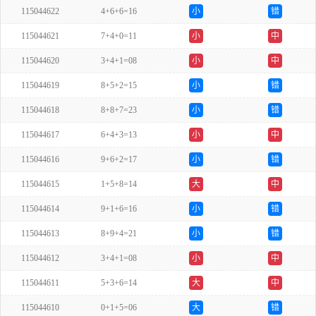
115044622
4+6+6=16
小
错
115044621
7+4+0=11
小
中
115044620
3+4+1=08
小
中
115044619
8+5+2=15
小
错
115044618
8+8+7=23
小
错
115044617
6+4+3=13
小
中
115044616
9+6+2=17
小
错
115044615
1+5+8=14
大
中
115044614
9+1+6=16
小
错
115044613
8+9+4=21
小
错
115044612
3+4+1=08
小
中
115044611
5+3+6=14
大
中
115044610
0+1+5=06
大
错