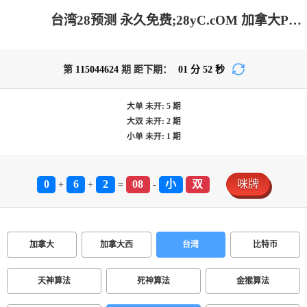
台湾28预测 永久免费;28yC.cOM 加拿大PC预测网-加拿大2.8预测|神测在线预测pc_极致火热优质的免费预测网站
第
115044624
期 距下期：
01
分
52
秒
大单
未开:
5
期
大双
未开:
2
期
小单
未开:
1
期
0
6
2
08
小
双
咪牌
+
+
=
-
加拿大
加拿大西
台湾
比特币
天神算法
死神算法
金猴算法