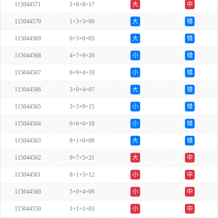
115044571
1+8+8=17
大
中
115044570
1+3+5=09
大
错
115044569
0+3+0=03
大
错
115044568
4+7+9=20
小
错
115044567
6+9+4=19
小
错
115044566
3+0+4=07
大
错
115044565
3+3+9=15
小
错
115044564
6+6+6=18
小
错
115044563
8+1+0=09
大
错
115044562
9+7+5=21
大
中
115044561
8+1+3=12
小
中
115044560
5+0+4=09
小
中
115044559
1+1+1=03
小
中