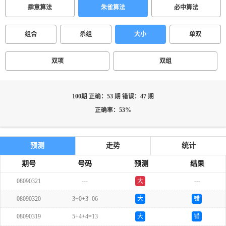
肆意算法
朱雀算法
必中算法
组合
杀组
大小
单双
双项
双组
100期 正确：53 期 错误：47 期
正确率：53%
预测
走势
统计
期号
号码
预测
结果
08090321
---
大
---
单
08090320
3+0+3=06
大
错
08090319
5+4+4=13
大
错