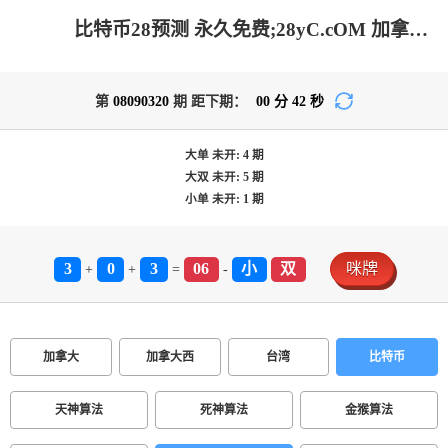
比特币28预测 永久免费;28yC.cOM 加拿大PC预测网-加拿大2.8预测|神测在线预测pc_极致火热优质的免费预测网站
第
08090320
期 距下期：
00
分
42
秒
大单
未开:
4
期
大双
未开:
5
期
小单
未开:
1
期
3
0
3
06
小
双
咪牌
+
+
=
-
加拿大
加拿大西
台湾
比特币
天神算法
死神算法
金猴算法