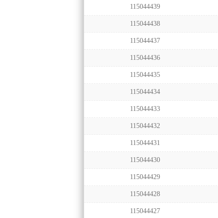
115044439
115044438
115044437
115044436
115044435
115044434
115044433
115044432
115044431
115044430
115044429
115044428
115044427