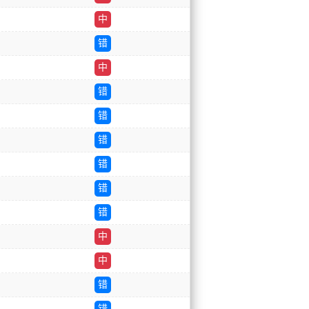
中
错
中
错
错
错
错
错
错
中
中
错
错