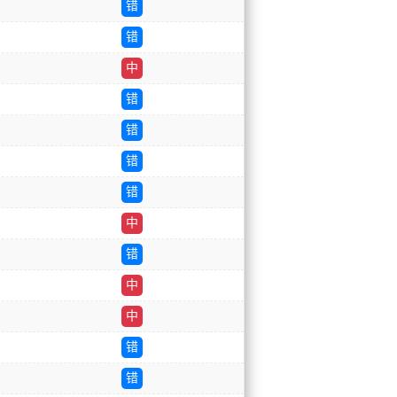
错
错
中
错
错
错
错
中
错
中
中
错
错