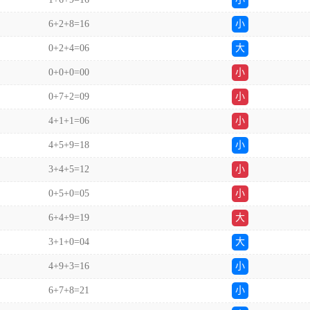
6+2+8=16
小
0+2+4=06
大
0+0+0=00
小
0+7+2=09
小
4+1+1=06
小
4+5+9=18
小
3+4+5=12
小
0+5+0=05
小
6+4+9=19
大
3+1+0=04
大
4+9+3=16
小
6+7+8=21
小