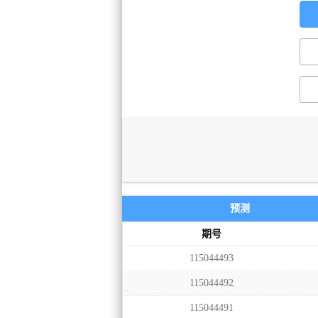
预测
期号
115044493
115044492
115044491