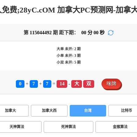
第
115044492
期 距下期：
00
分
00
秒
大单
未开:
2
期
小单
未开:
3
期
小双
未开:
5
期
0
+
7
+
7
=
14
-
大
双
咪牌
加拿大
加拿大西
台湾
比特币
天神算法
死神算法
金猴算法