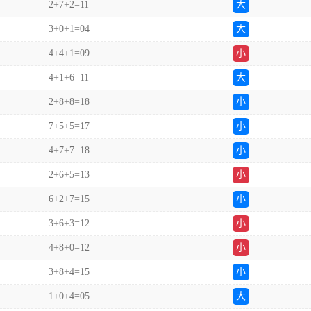
2+7+2=11
大
3+0+1=04
大
4+4+1=09
小
4+1+6=11
大
2+8+8=18
小
7+5+5=17
小
4+7+7=18
小
2+6+5=13
小
6+2+7=15
小
3+6+3=12
小
4+8+0=12
小
3+8+4=15
小
1+0+4=05
大