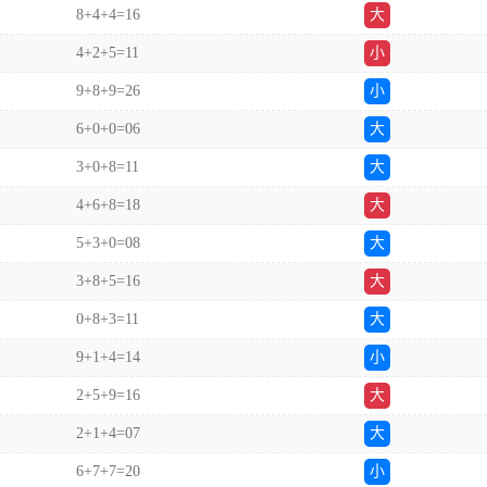
8+4+4=16
大
4+2+5=11
小
9+8+9=26
小
6+0+0=06
大
3+0+8=11
大
4+6+8=18
大
5+3+0=08
大
3+8+5=16
大
0+8+3=11
大
9+1+4=14
小
2+5+9=16
大
2+1+4=07
大
6+7+7=20
小