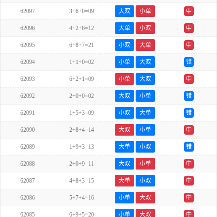
62097
3+6+0=09
大双
小单
中
62096
4+2+6=12
大单
小双
中
62095
6+8+7=21
小双
大单
中
62094
1+1+0=02
小单
大双
错
62093
6+2+1=09
小单
大双
中
62092
2+0+0=02
大双
小单
错
62091
1+5+3=09
小双
大单
错
62090
2+8+4=14
大双
小单
中
62089
1+9+3=13
大单
小双
错
62088
2+0+9=11
大双
小单
中
62087
4+8+3=15
大单
小双
中
62086
5+7+4=16
小单
大双
中
62085
6+9+5=20
小单
大双
中