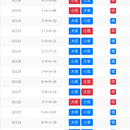
62136
4+1+4=09
小单
大双
中
62135
1+4+3=08
小双
大单
中
62134
5+9+6=20
大单
小双
错
62133
1+3+6=10
大单
小双
中
62132
5+8+8=21
大双
小单
错
62131
1+5+7=13
大单
小双
错
62130
5+9+0=14
小双
大单
错
62129
3+9+4=16
大单
小双
错
62128
0+9+9=18
小单
大双
中
62127
3+8+3=14
小单
大双
中
62126
3+7+9=19
大单
小双
中
62125
5+0+2=07
大单
小双
错
62124
8+9+2=19
大双
小单
错