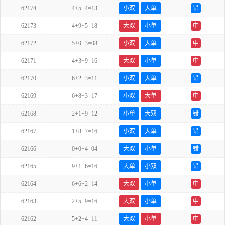
62174
4+5+4=13
小双
大单
错
62173
4+9+5=18
大双
小单
中
62172
5+0+3=08
小双
大单
中
62171
4+3+9=16
大双
小单
中
62170
6+2+3=11
小双
大单
错
62169
6+8+3=17
小双
大单
中
62168
2+1+9=12
小单
大双
错
62167
1+8+7=16
小双
大单
错
62166
0+0+4=04
大双
小单
错
62165
9+1+6=16
大单
小双
错
62164
6+6+2=14
大双
小单
中
62163
2+5+9=16
大双
小单
中
62162
5+2+4=11
大双
小单
中