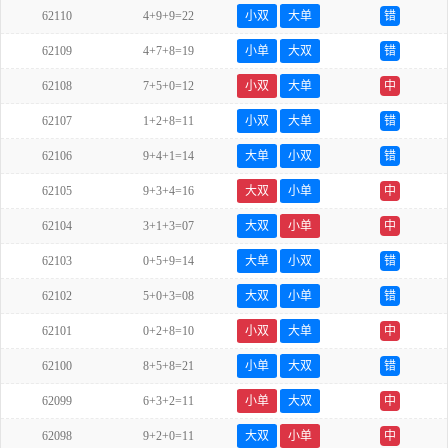
62110
4+9+9=22
小双
大单
错
62109
4+7+8=19
小单
大双
错
62108
7+5+0=12
小双
大单
中
62107
1+2+8=11
小双
大单
错
62106
9+4+1=14
大单
小双
错
62105
9+3+4=16
大双
小单
中
62104
3+1+3=07
大双
小单
中
62103
0+5+9=14
大单
小双
错
62102
5+0+3=08
大双
小单
错
62101
0+2+8=10
小双
大单
中
62100
8+5+8=21
小单
大双
错
62099
6+3+2=11
小单
大双
中
62098
9+2+0=11
大双
小单
中