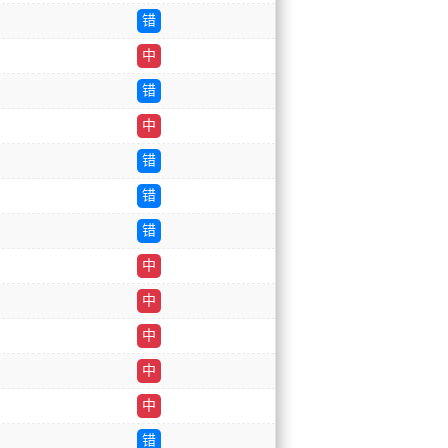
错
中
错
中
错
错
错
中
中
中
中
中
错