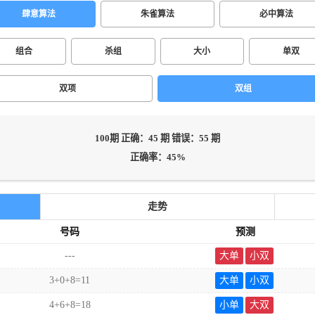
肆意算法
朱雀算法
必中算法
组合
杀组
大小
单双
双项
双组
100期 正确：45 期 错误：55 期
正确率：45%
走势
号码
预测
---
大单
小双
3+0+8=11
大单
小双
4+6+8=18
小单
大双