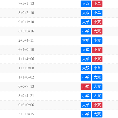
7+5+1=13
大双
小单
8+0+2=10
大双
小单
9+0+1=10
大单
小双
6+5+5=16
小单
大双
2+5+4=11
大单
小双
6+4+0=10
大单
小双
1+1+4=06
大单
小双
1+2+5=08
大双
小单
1+1+0=02
小单
大双
6+0+7=13
小单
大双
8+9+4=21
小单
大双
0+6+0=06
大单
小双
3+5+7=15
小单
大双