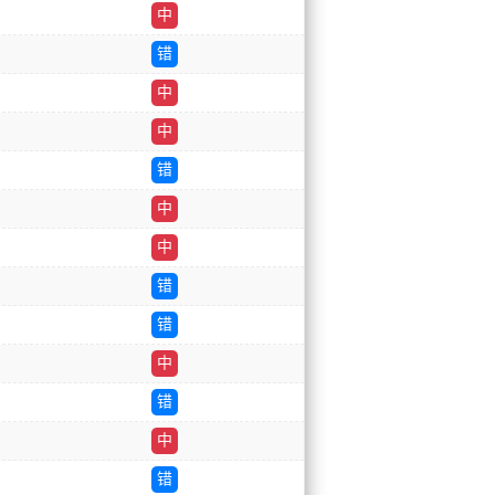
中
错
中
中
错
中
中
错
错
中
错
中
错