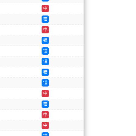
中
错
中
错
错
错
错
错
中
错
中
中
错