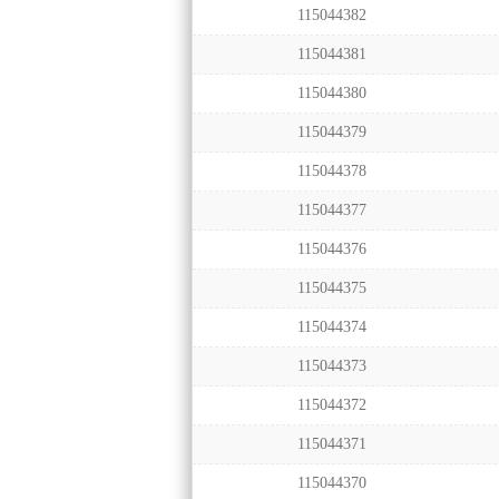
115044382
115044381
115044380
115044379
115044378
115044377
115044376
115044375
115044374
115044373
115044372
115044371
115044370