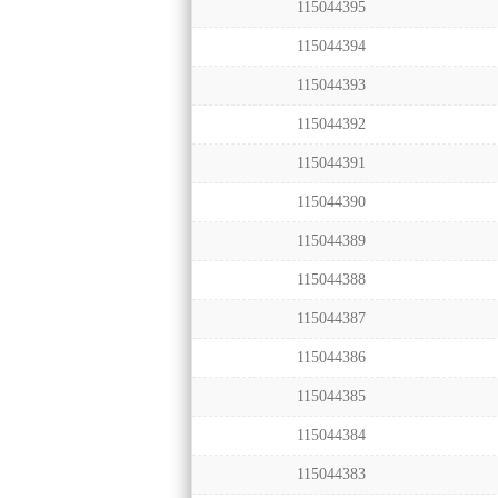
115044395
115044394
115044393
115044392
115044391
115044390
115044389
115044388
115044387
115044386
115044385
115044384
115044383