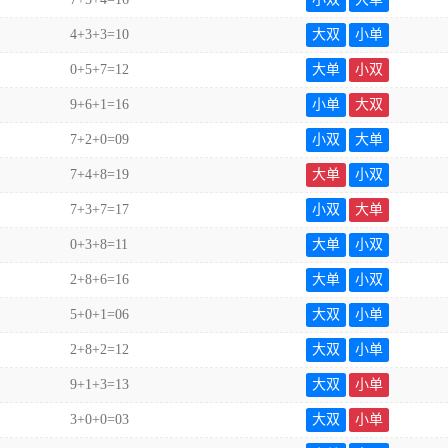
4+3+3=10
大双
小单
0+5+7=12
大单
小双
9+6+1=16
小单
大双
7+2+0=09
小双
大单
7+4+8=19
大单
小双
7+3+7=17
小双
大单
0+3+8=11
大单
小双
2+8+6=16
大单
小双
5+0+1=06
大双
小单
2+8+2=12
大双
小单
9+1+3=13
大双
小单
3+0+0=03
大双
小单