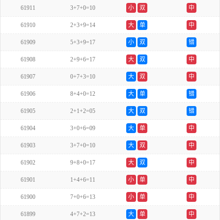
61911
3+7+0=10
小
双
中
61910
2+3+9=14
大
单
中
61909
5+3+9=17
小
双
错
61908
2+9+6=17
大
双
中
61907
0+7+3=10
大
双
中
61906
8+4+0=12
大
单
错
61905
2+1+2=05
大
双
错
61904
3+0+6=09
大
单
中
61903
3+7+0=10
大
双
中
61902
9+8+0=17
大
双
中
61901
1+4+6=11
小
单
中
61900
7+0+6=13
小
单
中
61899
4+7+2=13
大
单
中