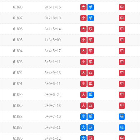
61898
9+6+1=16
大
单
中
61897
0+2+8=10
小
单
中
61896
8+1+5=14
大
双
中
61895
1+3+5=09
小
单
中
61894
8+4+5=17
大
单
中
61893
5+5+1=11
小
单
中
61892
5+4+9=18
大
双
中
61891
5+0+6=11
小
单
中
61890
9+9+6=24
大
单
中
61889
2+9+7=18
大
双
中
61888
0+9+7=16
小
单
错
61887
5+3+3=11
大
双
错
61886
3+8+1=12
大
双
中