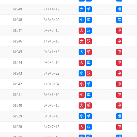
61949
7+1+4=12
大
单
错
61948
8+6+6=20
小
单
错
61947
0+8+7=15
大
双
中
61946
1+9+6=16
大
双
中
61945
9+3+1=13
大
单
中
61944
9+2+5=16
大
单
中
61943
8+9+5=22
小
双
中
61942
1+0+3=04
小
单
中
61941
6+3+1=10
小
单
中
61940
6+6+3=15
大
单
中
61939
3+8+5=16
小
单
错
61938
3+7+7=17
大
双
中