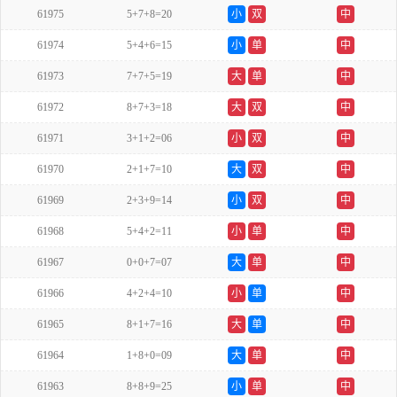
61975
5+7+8=20
小
双
中
61974
5+4+6=15
小
单
中
61973
7+7+5=19
大
单
中
61972
8+7+3=18
大
双
中
61971
3+1+2=06
小
双
中
61970
2+1+7=10
大
双
中
61969
2+3+9=14
小
双
中
61968
5+4+2=11
小
单
中
61967
0+0+7=07
大
单
中
61966
4+2+4=10
小
单
中
61965
8+1+7=16
大
单
中
61964
1+8+0=09
大
单
中
61963
8+8+9=25
小
单
中