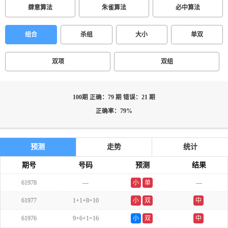
肆意算法
朱雀算法
必中算法
组合
杀组
大小
单双
双项
双组
100期 正确：79 期 错误：21 期
正确率：79%
预测
走势
统计
期号
号码
预测
结果
61978
---
小
单
---
61977
1+1+8=10
小
双
中
61976
9+6+1=16
小
双
中