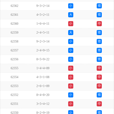
62362
9+3+2=14
小
错
62361
4+5+2=11
大
错
62360
1+6+4=11
小
中
62359
2+4+5=11
大
错
62358
9+2+3=14
小
错
62357
2+4+9=15
小
错
62356
8+5+9=22
小
错
62355
1+4+4=09
小
中
62354
4+3+1=08
小
中
62353
2+6+1=09
小
中
62352
8+4+8=20
小
错
62351
3+5+4=12
小
中
62350
8+2+9=19
小
错