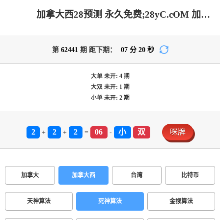
加拿大西28预测 永久免费;28yC.cOM 加拿大PC预测网-加拿大2.8预测|神测在线预测pc_极致火热优质的免费预测网站
第
62441
期 距下期：
07
分
20
秒
大单
未开:
4
期
大双
未开:
1
期
小单
未开:
2
期
2
2
2
06
小
双
咪牌
+
+
=
-
加拿大
加拿大西
台湾
比特币
天神算法
死神算法
金猴算法